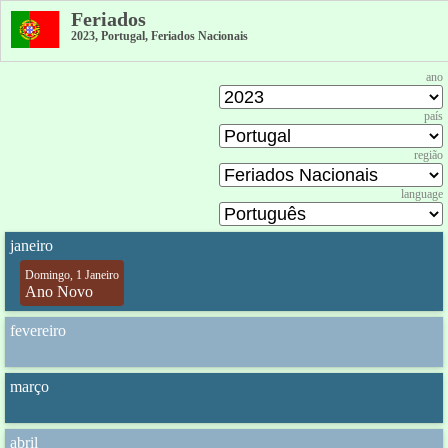
Feriados
2023, Portugal, Feriados Nacionais
ano
país
região
language
janeiro
Domingo, 1 Janeiro
Ano Novo
fevereiro
março
abril