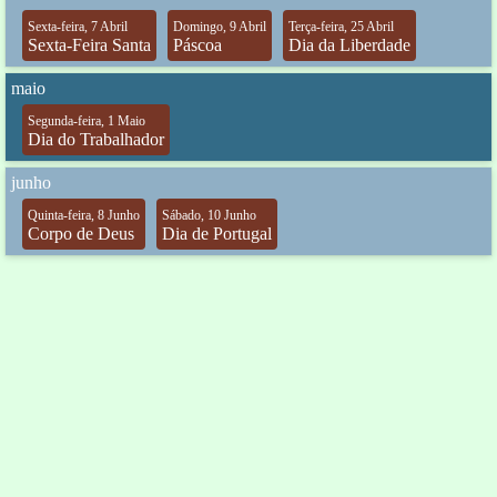
Sexta-feira, 7 Abril
Domingo, 9 Abril
Terça-feira, 25 Abril
Sexta-Feira Santa
Páscoa
Dia da Liberdade
maio
Segunda-feira, 1 Maio
Dia do Trabalhador
junho
Quinta-feira, 8 Junho
Sábado, 10 Junho
Corpo de Deus
Dia de Portugal