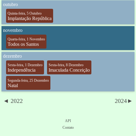
outubro
Quinta-feira, 5 Outubro
Implantação República
novembro
Quarta-feira, 1 Novembro
Todos os Santos
dezembro
Sexta-feira, 1 Dezembro
Sexta-feira, 8 Dezembro
Independência
Imaculada Conceição
Segunda-feira, 25 Dezembro
Natal
◄ 2022
2024►
API
Contato