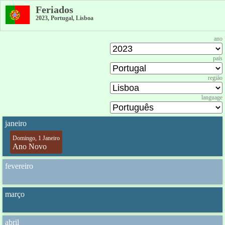
Feriados
2023, Portugal, Lisboa
ano
país
região
language
janeiro
Domingo, 1 Janeiro
Ano Novo
fevereiro
março
abril