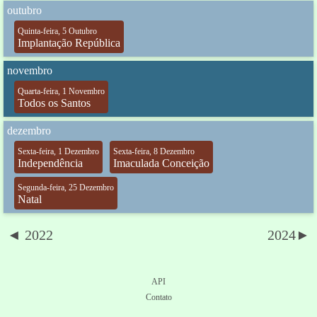
outubro
Quinta-feira, 5 Outubro
Implantação República
novembro
Quarta-feira, 1 Novembro
Todos os Santos
dezembro
Sexta-feira, 1 Dezembro
Sexta-feira, 8 Dezembro
Independência
Imaculada Conceição
Segunda-feira, 25 Dezembro
Natal
◄ 2022
2024►
API
Contato