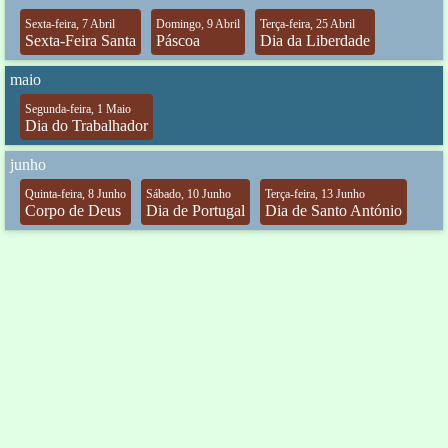
Sexta-feira, 7 Abril
Domingo, 9 Abril
Terça-feira, 25 Abril
Sexta-Feira Santa
Páscoa
Dia da Liberdade
maio
Segunda-feira, 1 Maio
Dia do Trabalhador
junho
Quinta-feira, 8 Junho
Sábado, 10 Junho
Terça-feira, 13 Junho
Corpo de Deus
Dia de Portugal
Dia de Santo António