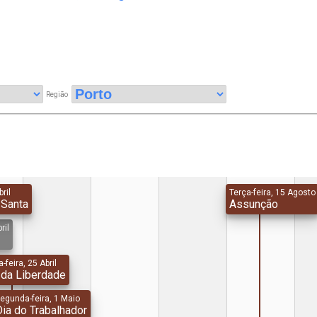
Região
bril
Terça-feira, 15 Agosto
 Santa
Assunção
ril
-feira, 25 Abril
 da Liberdade
egunda-feira, 1 Maio
Dia do Trabalhador