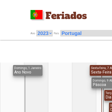
Feriados
Ano
País
Domingo, 1 Janeiro
Sexta-feira, 7 A
Ano Novo
Sexta-Feira
Domingo, 9 Ab
Páscoa
Terça
Dia
S