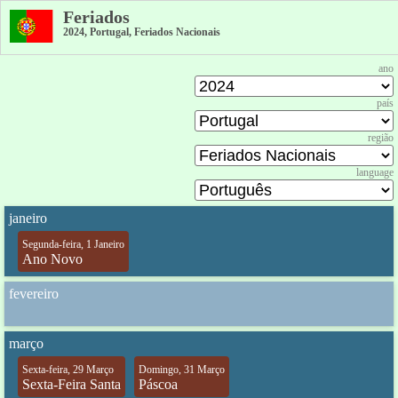
Feriados
2024, Portugal, Feriados Nacionais
ano
país
região
language
janeiro
Segunda-feira, 1 Janeiro
Ano Novo
fevereiro
março
Sexta-feira, 29 Março
Domingo, 31 Março
Sexta-Feira Santa
Páscoa