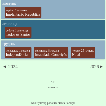
жовтень
неділя, 5 жовтень
Implantação República
листопад
субота, 1 листопад
Todos os Santos
грудень
понеділок, 1 грудень
понеділок, 8 грудень
четвер, 25 грудень
Independência
Imaculada Conceição
Natal
◄ 2024
2026►
API
контакти
Калькулятор робочих днів в Portugal