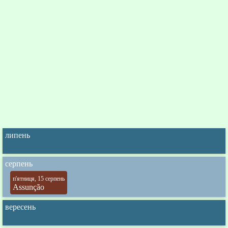
липень
серпень
п'ятниця, 15 серпень
Assunção
вересень