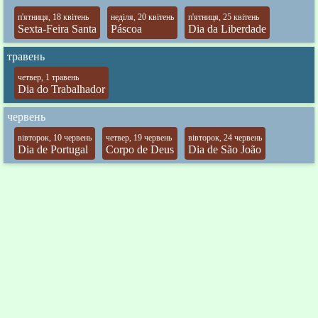
п'ятниця, 18 квітень
неділя, 20 квітень
п'ятниця, 25 квітень
Sexta-Feira Santa
Páscoa
Dia da Liberdade
травень
четвер, 1 травень
Dia do Trabalhador
червень
вівторок, 10 червень
четвер, 19 червень
вівторок, 24 червень
Dia de Portugal
Corpo de Deus
Dia de São João