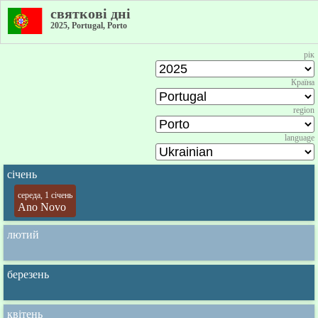
святкові дні
2025, Portugal, Porto
рік
Країна
region
language
січень
середа, 1 січень
Ano Novo
лютий
березень
квітень