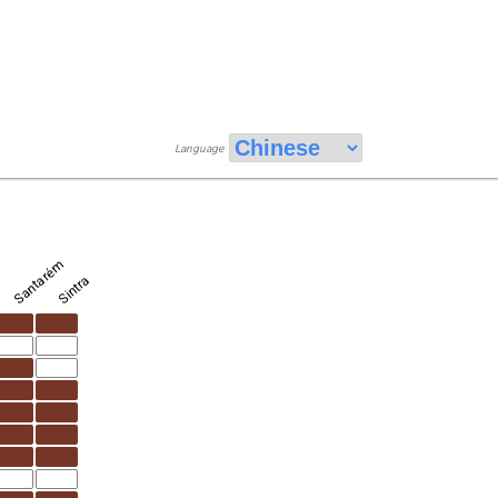
Language
Santarém
Sintra
o