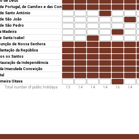
o de Deus
 de Portugal, de Camões e das Comunidades Portuguesas
 de Santo António
 de São João
 de São Pedro
da Madeira
e Santa Isabel
unção de Nossa Senhora
lantação da República
os os Santos
tauração da Independência
 da Imaculada Conceição
tal
imeira Oitava
Total number of public holidays
13
14
14
14
16
14