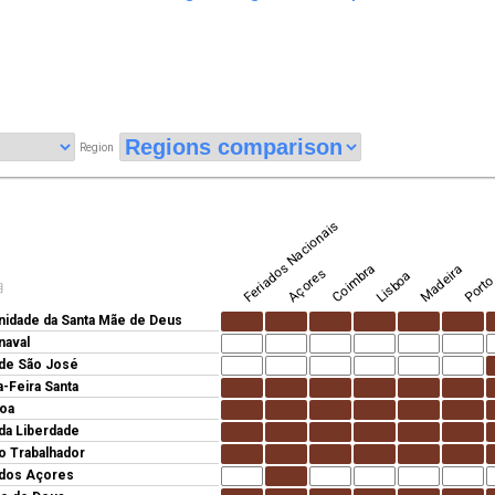
Region
Feriados Nacionais
Coimbra
Madeira
Açores
Lisboa
Port
期
nidade da Santa Mãe de Deus
naval
 de São José
a-Feira Santa
oa
 da Liberdade
do Trabalhador
 dos Açores