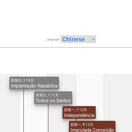
Language
星期日, 5 10月
Implantação República
星期六, 1 11月
Todos os Santos
星期一, 1 12月
Independência
星期一, 8 12月
Imaculada Conceição