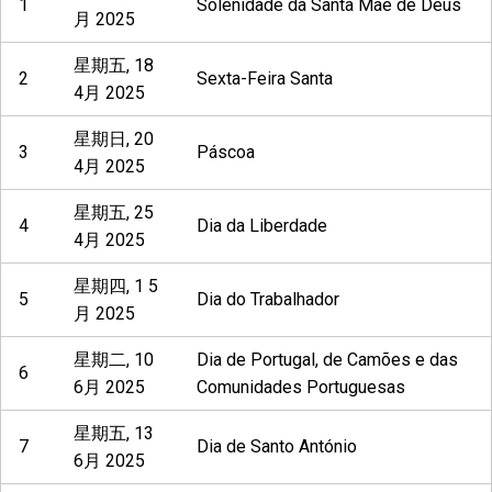
1
Solenidade da Santa Mãe de Deus
月 2025
星期五, 18
2
Sexta-Feira Santa
4月 2025
星期日, 20
3
Páscoa
4月 2025
星期五, 25
4
Dia da Liberdade
4月 2025
星期四, 1 5
5
Dia do Trabalhador
月 2025
星期二, 10
Dia de Portugal, de Camões e das
6
6月 2025
Comunidades Portuguesas
星期五, 13
7
Dia de Santo António
6月 2025