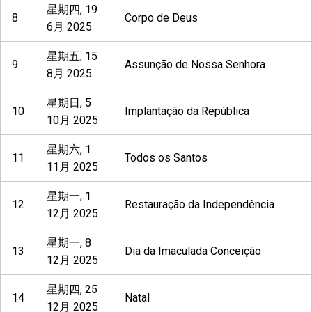
星期四, 19
8
Corpo de Deus
6月 2025
星期五, 15
9
Assunção de Nossa Senhora
8月 2025
星期日, 5
10
Implantação da República
10月 2025
星期六, 1
11
Todos os Santos
11月 2025
星期一, 1
12
Restauração da Independência
12月 2025
星期一, 8
13
Dia da Imaculada Conceição
12月 2025
星期四, 25
14
Natal
12月 2025