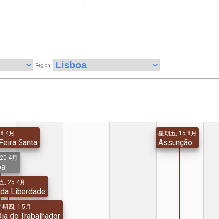
Region
8 4月
星期五, 15 8月
Feira Santa
Assunção
20 4月
oa
, 25 4月
 da Liberdade
星期四, 1 5月
Dia do Trabalhador