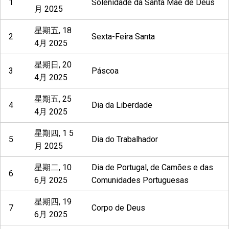
1
Solenidade da Santa Mãe de Deus
月 2025
星期五, 18
2
Sexta-Feira Santa
4月 2025
星期日, 20
3
Páscoa
4月 2025
星期五, 25
4
Dia da Liberdade
4月 2025
星期四, 1 5
5
Dia do Trabalhador
月 2025
星期二, 10
Dia de Portugal, de Camões e das
6
6月 2025
Comunidades Portuguesas
星期四, 19
7
Corpo de Deus
6月 2025