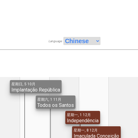
Language
星期日, 5 10月
Implantação República
星期六, 1 11月
Todos os Santos
星期一, 1 12月
Independência
星期一, 8 12月
Imaculada Conceição