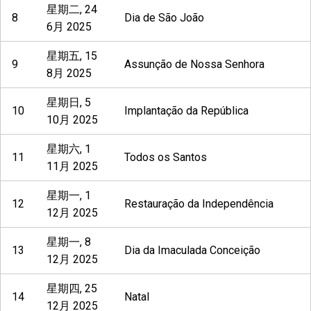
星期二, 24
8
Dia de São João
6月 2025
星期五, 15
9
Assunção de Nossa Senhora
8月 2025
星期日, 5
10
Implantação da República
10月 2025
星期六, 1
11
Todos os Santos
11月 2025
星期一, 1
12
Restauração da Independência
12月 2025
星期一, 8
13
Dia da Imaculada Conceição
12月 2025
星期四, 25
14
Natal
12月 2025