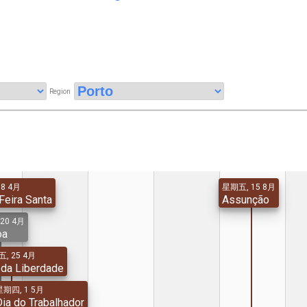
Region
8 4月
星期五, 15 8月
Feira Santa
Assunção
20 4月
oa
, 25 4月
 da Liberdade
星期四, 1 5月
Dia do Trabalhador