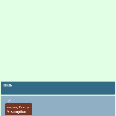
июль
август
вторник, 15 август
Assumption