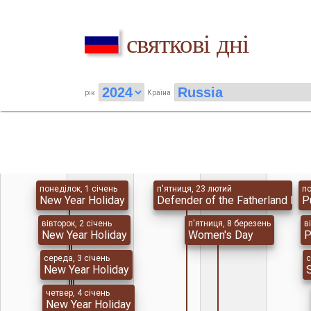
святкові дні
рік
Країна
понеділок, 1 січень
п'ятниця, 23 лютий
по
New Year Holiday
Defender of the Fatherland Day
P
вівторок, 2 січень
п'ятниця, 8 березень
в
New Year Holiday
Women's Day
P
середа, 3 січень
с
New Year Holiday
четвер, 4 січень
New Year Holiday