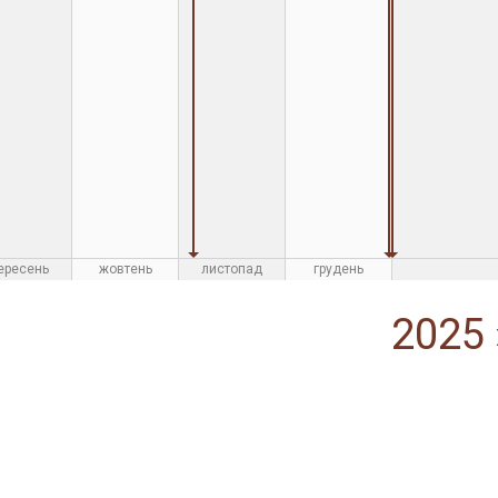
ересень
жовтень
листопад
грудень
2025 