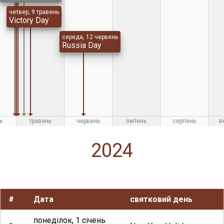
четвер, 9 травень
Victory Day
середа, 12 червень
Russia Day
ь
травень
червень
липень
серпень
в
2024
#
Дата
святковий день
понеділок, 1 січень