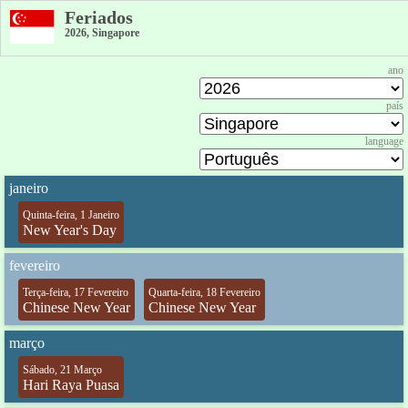
Feriados
2026, Singapore
ano
país
language
janeiro
Quinta-feira, 1 Janeiro
New Year's Day
fevereiro
Terça-feira, 17 Fevereiro
Quarta-feira, 18 Fevereiro
Chinese New Year
Chinese New Year
março
Sábado, 21 Março
Hari Raya Puasa