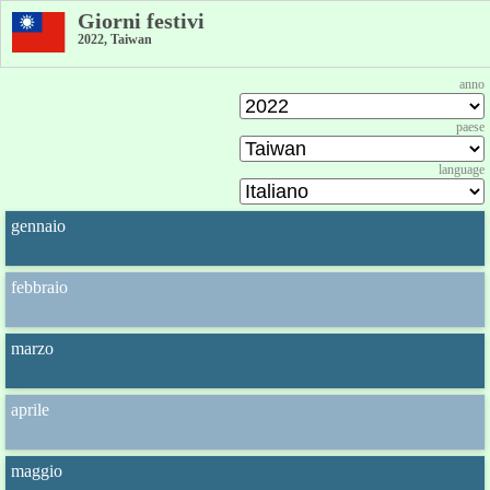
Giorni festivi
2022, Taiwan
anno
paese
language
gennaio
febbraio
marzo
aprile
maggio