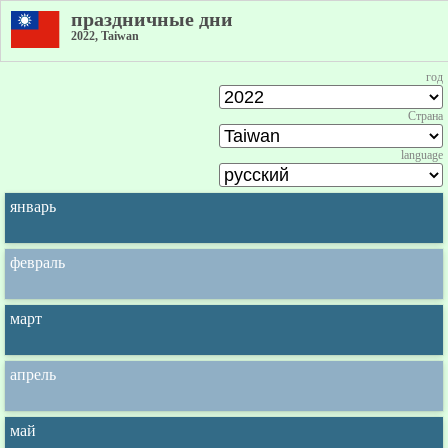
праздничные дни
2022, Taiwan
год
Страна
language
январь
февраль
март
апрель
май