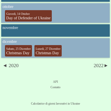
ottobre
Giovedi, 14 Ottobre
Day of Defender of Ukraine
novembre
dicembre
Sabato, 25 Dicembre
Lunedi, 27 Dicembre
Christmas Day
Christmas Day
◄ 2020
2022►
API
Contatto
Calcolatrice di giorni lavorativi in Ukraine