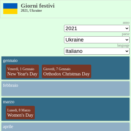
Giorni festivi
2021, Ukraine
anno
paese
language
gennaio
Venerdì, 1 Gennaio
Giovedi, 7 Gennaio
New Year's Day
Orthodox Christmas Day
febbraio
marzo
Lunedi, 8 Marzo
Women's Day
aprile