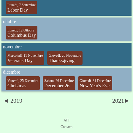
Lunedi, 7 Settembre
Labor Day
ottobre
Lunedi, 12 Ottobre
Columbus Day
novembre
Mercoledì, 11 Novembre
Giovedi, 26 Novembre
Veterans Day
Thanksgiving
dicembre
Venerdì, 25 Dicembre
Sabato, 26 Dicembre
Giovedi, 31 Dicembre
Christmas
December 26
New Year's Eve
◄ 2019
2021►
API
Contatto