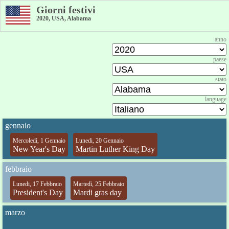
Giorni festivi
2020, USA, Alabama
anno
paese
stato
language
gennaio
Mercoledì, 1 Gennaio
Lunedi, 20 Gennaio
New Year's Day
Martin Luther King Day
febbraio
Lunedi, 17 Febbraio
Martedì, 25 Febbraio
President's Day
Mardi gras day
marzo