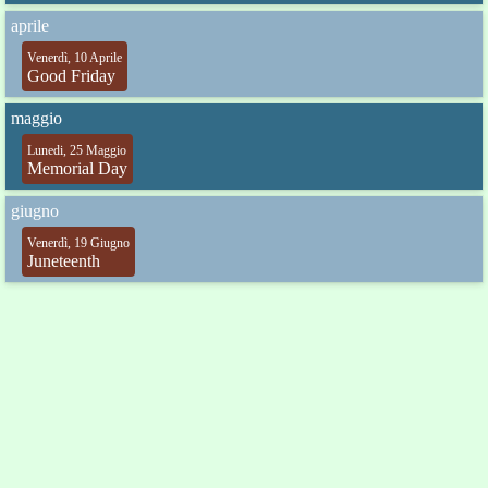
aprile
Venerdì, 10 Aprile
Good Friday
maggio
Lunedi, 25 Maggio
Memorial Day
giugno
Venerdì, 19 Giugno
Juneteenth