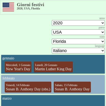
Giorni festivi
2020, USA, Florida
anno
paese
stato
language
gennaio
Mercoledì, 1 Gennaio
Lunedi, 20 Gennaio
New Year's Day
Martin Luther King Day
febbraio
Venerdì, 14 Febbraio
Sabato, 15 Febbraio
Susan B. Anthony Day (obs.)
Susan B. Anthony Day
marzo