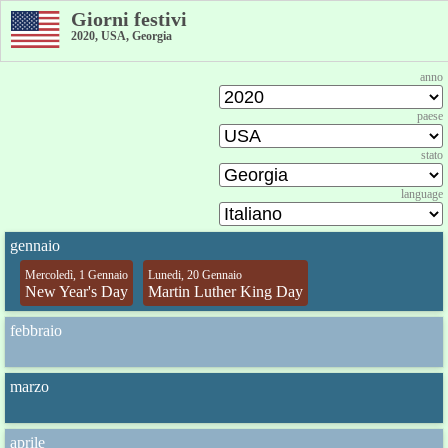
Giorni festivi
2020, USA, Georgia
anno
paese
stato
language
gennaio
Mercoledì, 1 Gennaio
Lunedi, 20 Gennaio
New Year's Day
Martin Luther King Day
febbraio
marzo
aprile