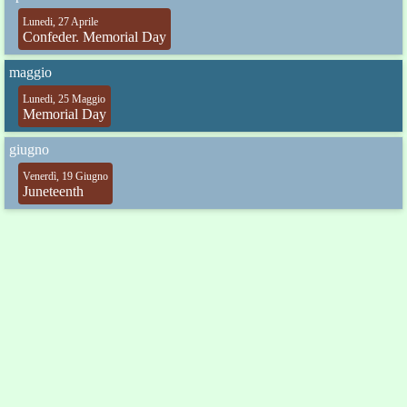
Lunedi, 27 Aprile
Confeder. Memorial Day
maggio
Lunedi, 25 Maggio
Memorial Day
giugno
Venerdì, 19 Giugno
Juneteenth