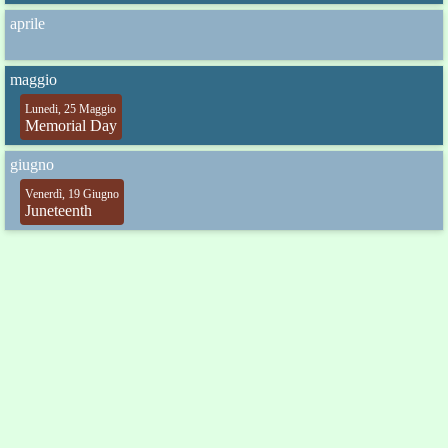
aprile
maggio
Lunedi, 25 Maggio
Memorial Day
giugno
Venerdì, 19 Giugno
Juneteenth