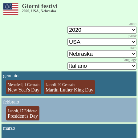
Giorni festivi
2020, USA, Nebraska
anno
paese
stato
language
gennaio
Mercoledì, 1 Gennaio
Lunedi, 20 Gennaio
New Year's Day
Martin Luther King Day
febbraio
Lunedi, 17 Febbraio
President's Day
marzo