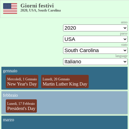
Giorni festivi
2020, USA, South Carolina
anno
paese
stato
language
gennaio
Mercoledì, 1 Gennaio
Lunedi, 20 Gennaio
New Year's Day
Martin Luther King Day
febbraio
Lunedi, 17 Febbraio
President's Day
marzo