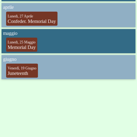
aprile
Lunedi, 27 Aprile
Confeder. Memorial Day
maggio
Lunedi, 25 Maggio
Memorial Day
giugno
Venerdì, 19 Giugno
Juneteenth