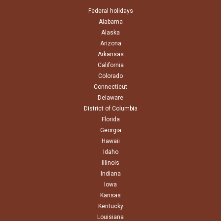
Federal holidays
Alabama
Alaska
Arizona
Arkansas
California
Colorado
Connecticut
Delaware
District of Columbia
Florida
Georgia
Hawaii
Idaho
Illinois
Indiana
Iowa
Kansas
Kentucky
Louisiana