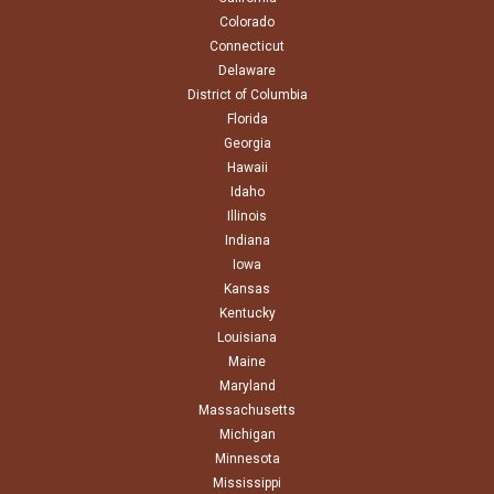
Colorado
Connecticut
Delaware
District of Columbia
Florida
Georgia
Hawaii
Idaho
Illinois
Indiana
Iowa
Kansas
Kentucky
Louisiana
Maine
Maryland
Massachusetts
Michigan
Minnesota
Mississippi