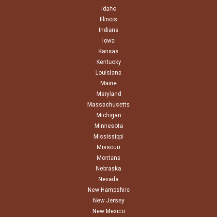
Idaho
Illinois
Indiana
Iowa
Kansas
Kentucky
Louisiana
Maine
Maryland
Massachusetts
Michigan
Minnesota
Mississippi
Missouri
Montana
Nebraska
Nevada
New Hampshire
New Jersey
New Mexico