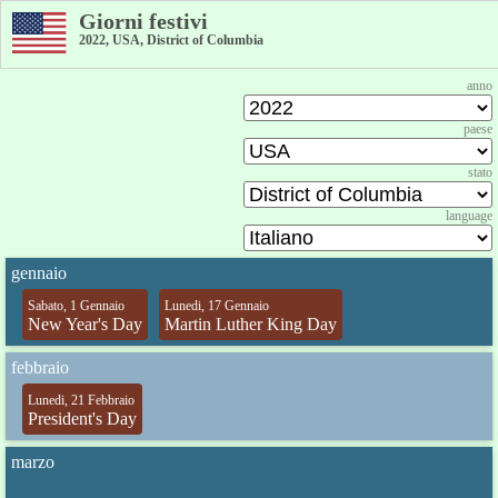
Giorni festivi
2022, USA, District of Columbia
anno
paese
stato
language
gennaio
Sabato, 1 Gennaio
Lunedi, 17 Gennaio
New Year's Day
Martin Luther King Day
febbraio
Lunedi, 21 Febbraio
President's Day
marzo