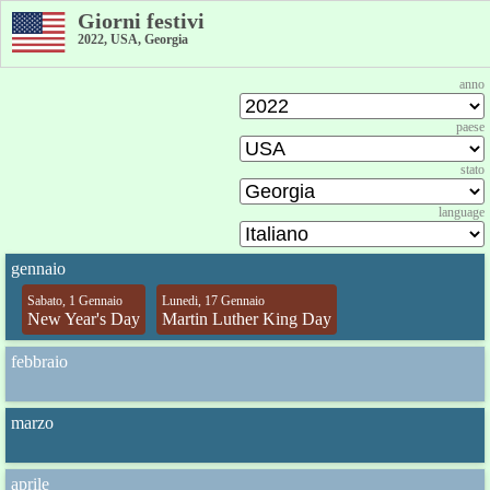
Giorni festivi
2022, USA, Georgia
anno
paese
stato
language
gennaio
Sabato, 1 Gennaio
Lunedi, 17 Gennaio
New Year's Day
Martin Luther King Day
febbraio
marzo
aprile