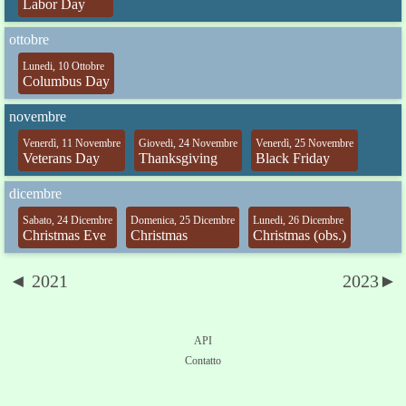
Labor Day
ottobre
Lunedi, 10 Ottobre
Columbus Day
novembre
Venerdì, 11 Novembre
Giovedi, 24 Novembre
Venerdì, 25 Novembre
Veterans Day
Thanksgiving
Black Friday
dicembre
Sabato, 24 Dicembre
Domenica, 25 Dicembre
Lunedi, 26 Dicembre
Christmas Eve
Christmas
Christmas (obs.)
◄ 2021
2023►
API
Contatto