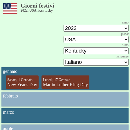
Giorni festivi
2022, USA, Kentucky
anno
paese
stato
language
gennaio
Sabato, 1 Gennaio
Lunedi, 17 Gennaio
New Year's Day
Martin Luther King Day
febbraio
marzo
aprile