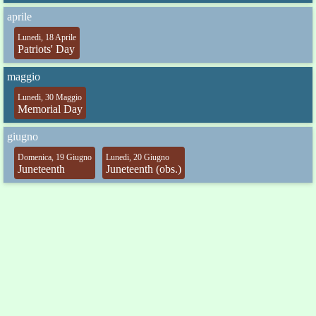
aprile
Lunedi, 18 Aprile
Patriots' Day
maggio
Lunedi, 30 Maggio
Memorial Day
giugno
Domenica, 19 Giugno
Lunedi, 20 Giugno
Juneteenth
Juneteenth (obs.)