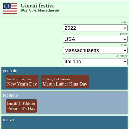
Giorni festivi
2022, USA, Massachusetts
anno
paese
stato
language
gennaio
Sabato, 1 Gennaio
Lunedi, 17 Gennaio
New Year's Day
Martin Luther King Day
febbraio
Lunedi, 21 Febbraio
President's Day
marzo