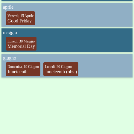
aprile
Venerdì, 15 Aprile
Good Friday
maggio
Lunedi, 30 Maggio
Memorial Day
giugno
Domenica, 19 Giugno
Lunedi, 20 Giugno
Juneteenth
Juneteenth (obs.)