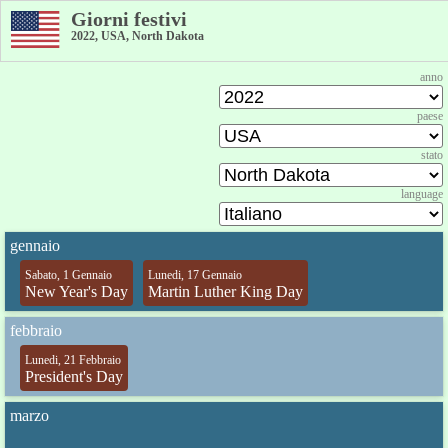
Giorni festivi
2022, USA, North Dakota
anno
paese
stato
language
gennaio
Sabato, 1 Gennaio
Lunedi, 17 Gennaio
New Year's Day
Martin Luther King Day
febbraio
Lunedi, 21 Febbraio
President's Day
marzo