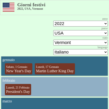
Giorni festivi
2022, USA, Vermont
anno
paese
stato
language
gennaio
Sabato, 1 Gennaio
Lunedi, 17 Gennaio
New Year's Day
Martin Luther King Day
febbraio
Lunedi, 21 Febbraio
President's Day
marzo