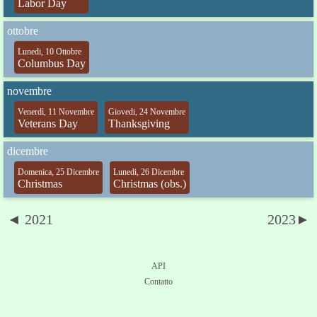
Labor Day
ottobre
Lunedi, 10 Ottobre
Columbus Day
novembre
Venerdì, 11 Novembre
Giovedi, 24 Novembre
Veterans Day
Thanksgiving
dicembre
Domenica, 25 Dicembre
Lunedi, 26 Dicembre
Christmas
Christmas (obs.)
◄ 2021
2023►
API
Contatto