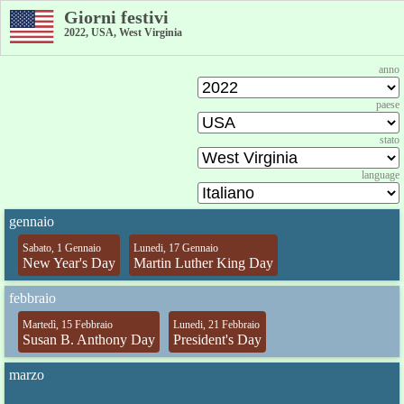
Giorni festivi
2022, USA, West Virginia
anno
paese
stato
language
gennaio
Sabato, 1 Gennaio
Lunedi, 17 Gennaio
New Year's Day
Martin Luther King Day
febbraio
Martedì, 15 Febbraio
Lunedi, 21 Febbraio
Susan B. Anthony Day
President's Day
marzo