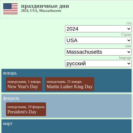
праздничные дни
2024, USA, Massachusetts
год
Страна
state
language
январь
понедельник, 1 январь
понедельник, 15 январь
New Year's Day
Martin Luther King Day
февраль
понедельник, 19 февраль
President's Day
март