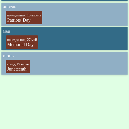
апрель
понедельник, 15 апрель
Patriots' Day
май
понедельник, 27 май
Memorial Day
июнь
среда, 19 июнь
Juneteenth