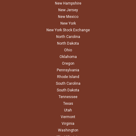
New Hampshire
New Jersey
New Mexico
New York
New York Stock Exchange
North Carolina
North Dakota
Ohio
Oklahoma
Oregon
Pennsylvania
Rhode Island
South Carolina
South Dakota
Tennessee
Texas
Utah
Vermont
Virginia
Washington