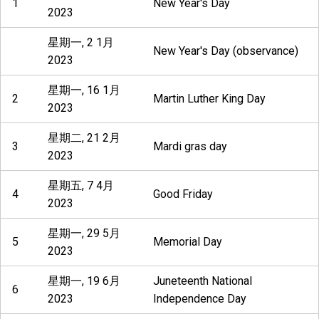
1
New Year's Day
2023
星期一, 2 1月
New Year's Day (observance)
2023
星期一, 16 1月
2
Martin Luther King Day
2023
星期二, 21 2月
3
Mardi gras day
2023
星期五, 7 4月
4
Good Friday
2023
星期一, 29 5月
5
Memorial Day
2023
星期一, 19 6月
Juneteenth National
6
2023
Independence Day