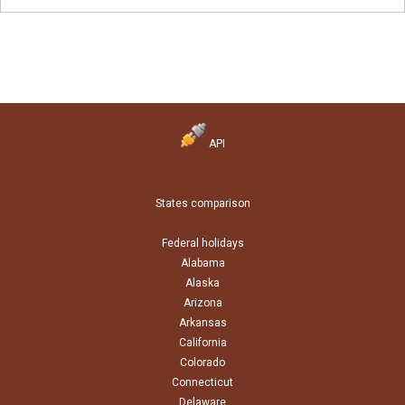
API
States comparison
Federal holidays
Alabama
Alaska
Arizona
Arkansas
California
Colorado
Connecticut
Delaware