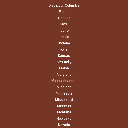
District of Columbia
Florida
Georgia
Hawaii
Idaho
Illinois
Indiana
Iowa
Kansas
Kentucky
Maine
Maryland
Massachusetts
Michigan
Minnesota
Mississippi
Missouri
Montana
Nebraska
Nevada