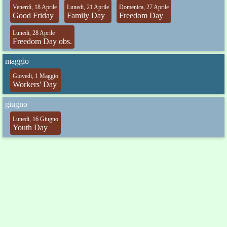
Venerdì, 18 Aprile
Lunedi, 21 Aprile
Domenica, 27 Aprile
Good Friday
Family Day
Freedom Day
Lunedi, 28 Aprile
Freedom Day obs.
maggio
Giovedi, 1 Maggio
Workers' Day
giugno
Lunedi, 16 Giugno
Youth Day