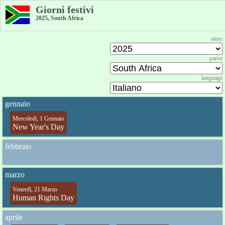
Giorni festivi
2025, South Africa
anno
paese
language
gennaio
Mercoledì, 1 Gennaio
New Year's Day
febbraio
marzo
Venerdì, 21 Marzo
Human Rights Day
aprile