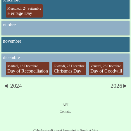
Mercoledì, 24 Settembre
Heritage Day
ottobre
novembre
dicembre
Martedì, 16 Dicembre
Giovedi, 25 Dicembre
Venerdì, 26 Dicembre
Day of Reconciliation
Christmas Day
Day of Goodwill
◄ 2024
2026►
API
Contatto
Calcolatrice di giorni lavorativi in South Africa